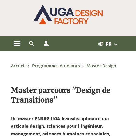
Gestion des cookies
FR
Ouvrir le menu principal
Ouvrir le moteur de recherche
Ouvrir le menu Profils
Vous êtes ici :
Accueil
Programmes étudiants
Master Design
Master parcours "Design de
Transitions"
master ENSAG-UGA transdisciplinaire qui
Un
articule design, sciences pour l’ingénieur,
management, sciences humaines et sociales,