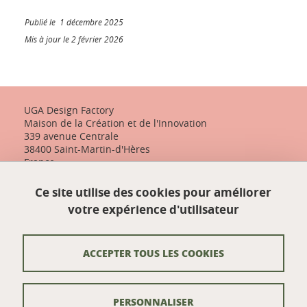
Publié le 1 décembre 2025
Mis à jour le 2 février 2026
UGA Design Factory
Maison de la Création et de l'Innovation
339 avenue Centrale
38400 Saint-Martin-d'Hères
France
+33 (0)4 57 04 10 55
Ce site utilise des cookies pour améliorer
designfactory-contact@univ-grenoble-alpes.fr
votre expérience d'utilisateur
Nos actualités
ACCEPTER TOUS LES COOKIES
Contact
PERSONNALISER
Venir à UGA Design Factory