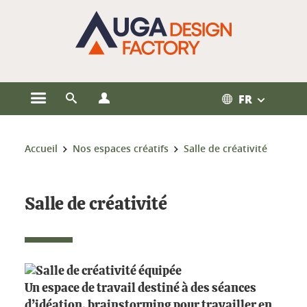
Gestion des cookies
FR
Ouvrir le menu principal
Ouvrir le moteur de recherche
Ouvrir le menu Profils
Vous êtes ici :
Accueil
Nos espaces créatifs
Salle de créativité
Salle de créativité
Un espace de travail destiné à des séances
d’idéation, brainstorming pour travailler en