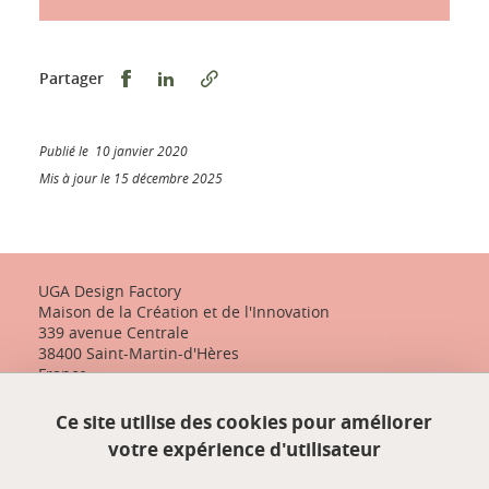
Partager sur Facebook
Partager sur LinkedIn
Partager
Publié le 10 janvier 2020
Mis à jour le 15 décembre 2025
UGA Design Factory
Maison de la Création et de l'Innovation
339 avenue Centrale
38400 Saint-Martin-d'Hères
France
+33 (0)4 57 04 10 55
Ce site utilise des cookies pour améliorer
designfactory-contact@univ-grenoble-alpes.fr
votre expérience d'utilisateur