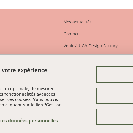
Nos actualités
Contact
Venir à UGA Design Factory
Crédits
r votre expérience
Mentions légales
Données personnelles
ation optimale, de mesurer
Gestion des cookies
es fonctionnalités avancées.
user ces cookies. Vous pouvez
n cliquant sur le lien "Gestion
Politique des cookies
Accessibilité : non conforme
n des données personnelles