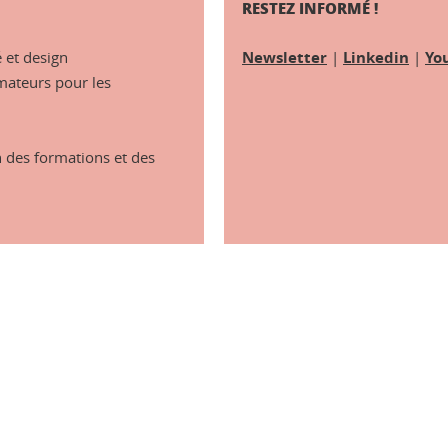
RESTEZ INFORMÉ !
é et design
Newsletter
|
Linkedin
|
Yo
mateurs pour les
n des formations et des
ook
inkedIn