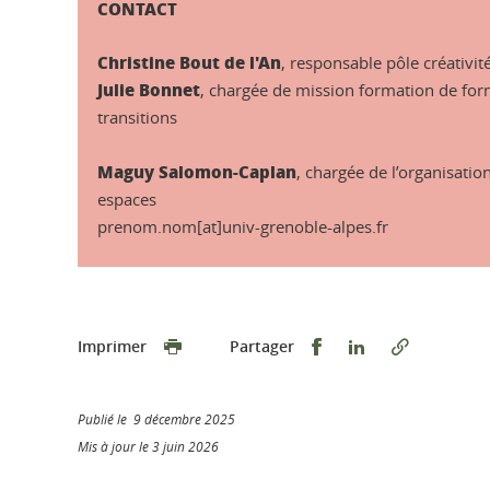
CONTACT
Christine Bout de l'An
, responsable pôle créativit
Julie Bonnet
, chargée de mission formation de for
transitions
Maguy Salomon-Caplan
, chargée de l’organisatio
espaces
prenom.nom[at]univ-grenoble-alpes.fr
Partager sur Faceb
Partager sur L
Imprimer
Partager
Publié le 9 décembre 2025
Mis à jour le 3 juin 2026