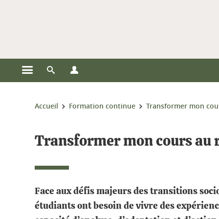
Gestion des cookies
Ouvrir le menu principal
Ouvrir le moteur de recherche
Ouvrir le menu Profils
Vous êtes ici :
Accueil
Formation continue
Transformer mon cours
Transformer mon cours au re
Face aux défis majeurs des transitions soc
étudiants ont besoin de vivre des expérienc