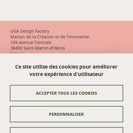
UGA Design Factory
Maison de la Création et de l'Innovation
339 avenue Centrale
38400 Saint-Martin-d'Hères
France
+33 (0)4 57 04 10 55
Ce site utilise des cookies pour améliorer
designfactory-contact@univ-grenoble-alpes.fr
votre expérience d'utilisateur
Nos actualités
ACCEPTER TOUS LES COOKIES
Contact
PERSONNALISER
Venir à UGA Design Factory
Crédits