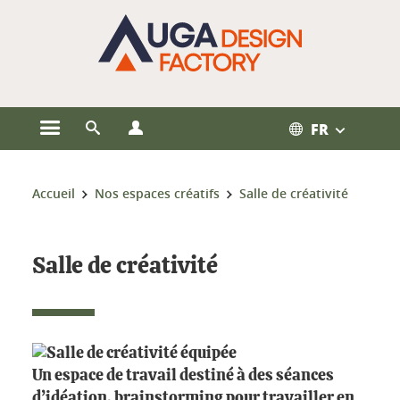
Gestion des cookies
FR
Ouvrir le menu principal
Ouvrir le moteur de recherche
Ouvrir le menu Profils
Vous êtes ici :
Accueil
Nos espaces créatifs
Salle de créativité
Salle de créativité
Un espace de travail destiné à des séances
d’idéation, brainstorming pour travailler en