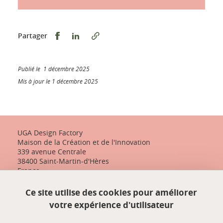
Partager sur Facebook
Partager sur LinkedIn
Partager
Publié le 1 décembre 2025
Mis à jour le 1 décembre 2025
UGA Design Factory
Maison de la Création et de l'Innovation
339 avenue Centrale
38400 Saint-Martin-d'Hères
France
+33 (0)4 57 04 10 55
Ce site utilise des cookies pour améliorer
designfactory-contact@univ-grenoble-alpes.fr
votre expérience d'utilisateur