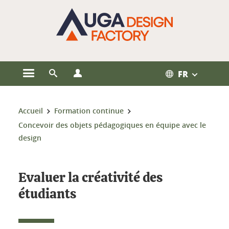
Gestion des cookies
FR
Ouvrir le menu principal
Ouvrir le moteur de recherche
Ouvrir le menu Profils
Vous êtes ici :
Accueil
Formation continue
Concevoir des objets pédagogiques en équipe avec le
design
Evaluer la créativité des
étudiants