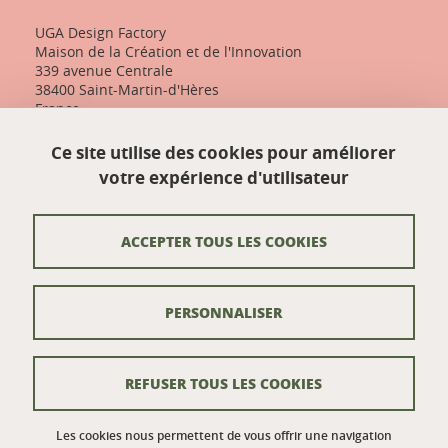
UGA Design Factory
Maison de la Création et de l'Innovation
339 avenue Centrale
38400 Saint-Martin-d'Hères
France
+33 (0)4 57 04 10 55
Ce site utilise des cookies pour améliorer
designfactory-contact@univ-grenoble-alpes.fr
votre expérience d'utilisateur
Nos actualités
ACCEPTER TOUS LES COOKIES
Contact
PERSONNALISER
Venir à UGA Design Factory
Crédits
REFUSER TOUS LES COOKIES
Mentions légales
Données personnelles
Les cookies nous permettent de vous offrir une navigation