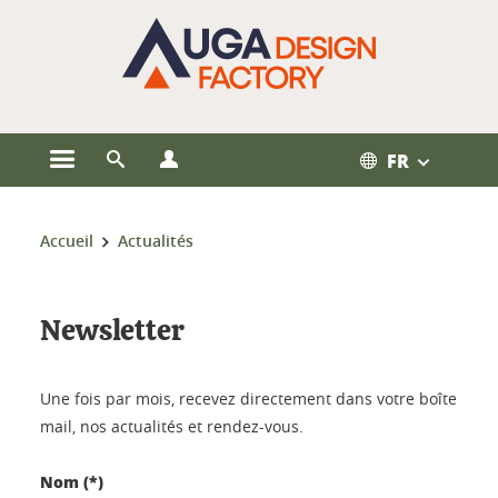
Gestion des cookies
FR
Ouvrir le menu principal
Ouvrir le moteur de recherche
Ouvrir le menu Profils
Vous êtes ici :
Accueil
Actualités
Newsletter
Une fois par mois, recevez directement dans votre boîte
mail, nos actualités et rendez-vous.
Nom (*)