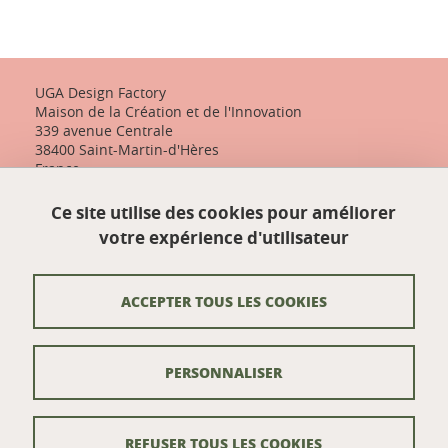
UGA Design Factory
Maison de la Création et de l'Innovation
339 avenue Centrale
38400 Saint-Martin-d'Hères
France
+33 (0)4 57 04 10 55
Ce site utilise des cookies pour améliorer
designfactory-contact@univ-grenoble-alpes.fr
votre expérience d'utilisateur
Nos actualités
ACCEPTER TOUS LES COOKIES
Contact
PERSONNALISER
Venir à UGA Design Factory
Crédits
REFUSER TOUS LES COOKIES