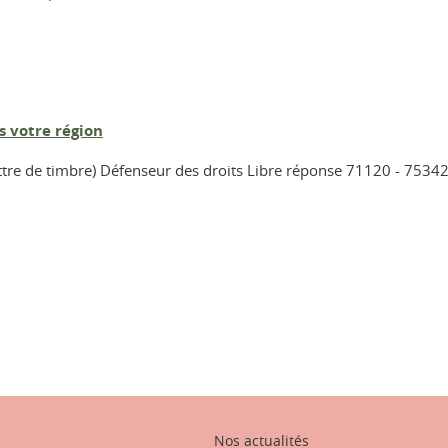
s votre région
ettre de timbre) Défenseur des droits Libre réponse 71120 - 7534
ook
inkedIn
Nos actualités