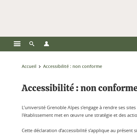
Gestion des cookies
Ouvrir le menu principal
Ouvrir le moteur de recherche
Ouvrir le menu Profils
Vous êtes ici :
Accueil
Accessibilité : non conforme
Accessibilité : non conform
L’université Grenoble Alpes s’engage à rendre ses site
l'établissement met en œuvre une stratégie et des acti
Cette déclaration d’accessibilité s’applique au présent si