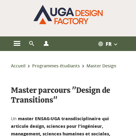
Gestion des cookies
FR
Ouvrir le menu principal
Ouvrir le moteur de recherche
Ouvrir le menu Profils
Vous êtes ici :
Accueil
Programmes étudiants
Master Design
Master parcours "Design de
Transitions"
master ENSAG-UGA transdisciplinaire qui
Un
articule design, sciences pour l’ingénieur,
management, sciences humaines et sociales,