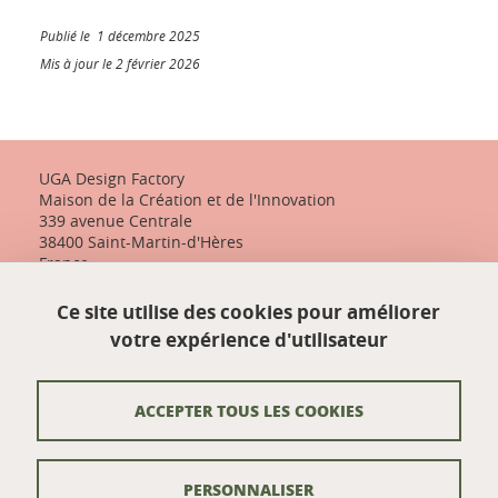
Publié le 1 décembre 2025
Mis à jour le 2 février 2026
UGA Design Factory
Maison de la Création et de l'Innovation
339 avenue Centrale
38400 Saint-Martin-d'Hères
France
+33 (0)4 57 04 10 55
Ce site utilise des cookies pour améliorer
designfactory-contact@univ-grenoble-alpes.fr
votre expérience d'utilisateur
Nos actualités
ACCEPTER TOUS LES COOKIES
Contact
PERSONNALISER
Venir à UGA Design Factory