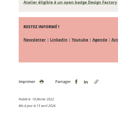
Atelier éligible à un open badge Design Factory
RESTEZ INFORMÉ !
Newsletter
|
Linkedin
|
Youtube
|
Agenda
|
Act
Partager sur Faceb
Partager sur L
Imprimer
Partager
Publié le 18 février 2022
Mis à jour le 15 avril 2026