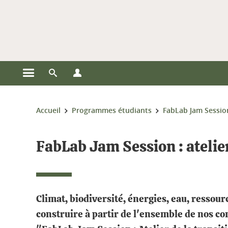
Gestion des cookies
Ouvrir le menu principal
Ouvrir le moteur de recherche
Ouvrir le menu Profils
Vous êtes ici :
Accueil
Programmes étudiants
FabLab Jam Sessio
FabLab Jam Session : atelier
Climat, biodiversité, énergies, eau, resso
construire à partir de l'ensemble de nos conn