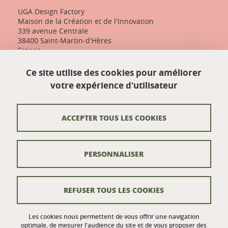
UGA Design Factory
Maison de la Création et de l'Innovation
339 avenue Centrale
38400 Saint-Martin-d'Hères
France
+33 (0)4 57 04 10 55
Ce site utilise des cookies pour améliorer
designfactory-contact@univ-grenoble-alpes.fr
votre expérience d'utilisateur
Nos actualités
ACCEPTER TOUS LES COOKIES
Contact
PERSONNALISER
Venir à UGA Design Factory
Crédits
REFUSER TOUS LES COOKIES
Mentions légales
Données personnelles
Les cookies nous permettent de vous offrir une navigation
optimale, de mesurer l'audience du site et de vous proposer des