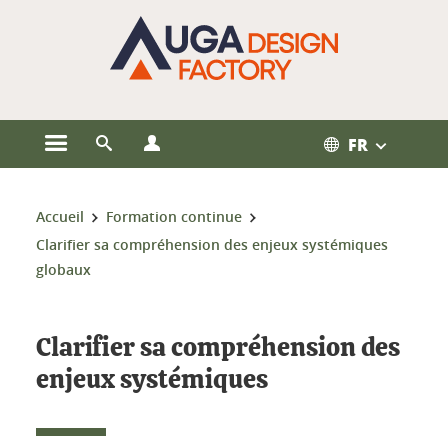
Gestion des cookies
FR
Ouvrir le menu principal
Ouvrir le moteur de recherche
Ouvrir le menu Profils
Vous êtes ici :
Accueil
Formation continue
Clarifier sa compréhension des enjeux systémiques
globaux
Clarifier sa compréhension des
enjeux systémiques