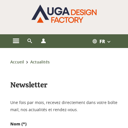
Gestion des cookies
FR
Ouvrir le menu principal
Ouvrir le moteur de recherche
Ouvrir le menu Profils
Vous êtes ici :
Accueil
Actualités
Newsletter
Une fois par mois, recevez directement dans votre boîte
mail, nos actualités et rendez-vous.
Nom (*)