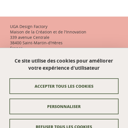
UGA Design Factory
Maison de la Création et de l'Innovation
339 avenue Centrale
38400 Saint-Martin-d'Hères
France
+33 (0)4 57 04 10 55
Ce site utilise des cookies pour améliorer
designfactory-contact@univ-grenoble-alpes.fr
votre expérience d'utilisateur
Nos actualités
ACCEPTER TOUS LES COOKIES
Contact
PERSONNALISER
Venir à UGA Design Factory
Crédits
REFUSER TOUS LES COOKIES