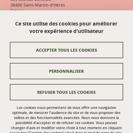
38400 Saint-Martin-d'Hères
France
+33 (0)4 57 04 10 55
Ce site utilise des cookies pour améliorer
designfactory-contact@univ-grenoble-alpes.fr
votre expérience d'utilisateur
Nos actualités
ACCEPTER TOUS LES COOKIES
Contact
PERSONNALISER
Venir à UGA Design Factory
Crédits
REFUSER TOUS LES COOKIES
Mentions légales
Données personnelles
Les cookies nous permettent de vous offrir une navigation
optimale, de mesurer l'audience du site et de vous proposer des
vidéos et des fonctionnalités avancées. Nous vous donnons la
Gestion des cookies
possibilité d'accepter et de refuser ces cookies. Vous pouvez
changer d'avis et modifier votre choix à tout moment en cliquant
Politique des cookies
sur le lien "Gestion des cookies" situé dans le pied de page du site.