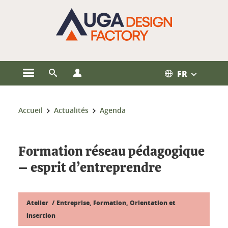
Gestion des cookies
FR
Ouvrir le menu principal
Ouvrir le moteur de recherche
Ouvrir le menu Profils
Vous êtes ici :
Accueil
Actualités
Agenda
Formation réseau pédagogique
– esprit d’entreprendre
Atelier
Entreprise, Formation, Orientation et
insertion