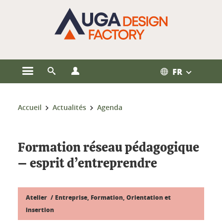
Gestion des cookies
FR
Ouvrir le menu principal
Ouvrir le moteur de recherche
Ouvrir le menu Profils
Vous êtes ici :
Accueil
Actualités
Agenda
Formation réseau pédagogique
– esprit d’entreprendre
Atelier
Entreprise, Formation, Orientation et
insertion