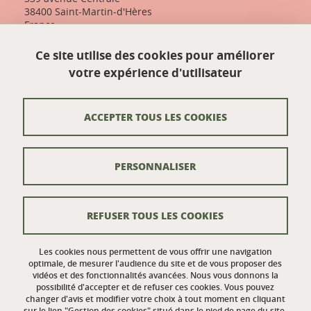
38400 Saint-Martin-d'Hères
France
+33 (0)4 57 04 10 55
Ce site utilise des cookies pour améliorer
designfactory-contact@univ-grenoble-alpes.fr
votre expérience d'utilisateur
Nos actualités
ACCEPTER TOUS LES COOKIES
Contact
PERSONNALISER
Venir à UGA Design Factory
Crédits
REFUSER TOUS LES COOKIES
Mentions légales
Données personnelles
Les cookies nous permettent de vous offrir une navigation
optimale, de mesurer l'audience du site et de vous proposer des
vidéos et des fonctionnalités avancées. Nous vous donnons la
Gestion des cookies
possibilité d'accepter et de refuser ces cookies. Vous pouvez
changer d'avis et modifier votre choix à tout moment en cliquant
Politique des cookies
sur le lien "Gestion des cookies" situé dans le pied de page du site.