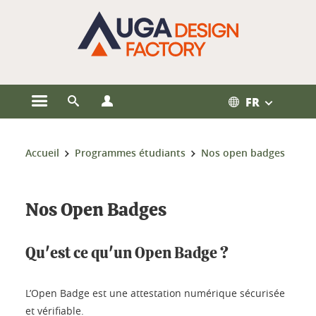
Gestion des cookies
FR
Ouvrir le menu principal
Ouvrir le moteur de recherche
Ouvrir le menu Profils
Vous êtes ici :
Accueil
Programmes étudiants
Nos open badges
Nos Open Badges
Qu'est ce qu'un Open Badge ?
L’Open Badge est une attestation numérique sécurisée
et vérifiable.