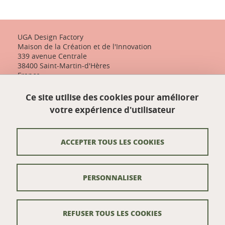
UGA Design Factory
Maison de la Création et de l'Innovation
339 avenue Centrale
38400 Saint-Martin-d'Hères
France
+33 (0)4 57 04 10 55
Ce site utilise des cookies pour améliorer
designfactory-contact@univ-grenoble-alpes.fr
votre expérience d'utilisateur
Nos actualités
ACCEPTER TOUS LES COOKIES
Contact
PERSONNALISER
Venir à UGA Design Factory
Crédits
REFUSER TOUS LES COOKIES
Mentions légales