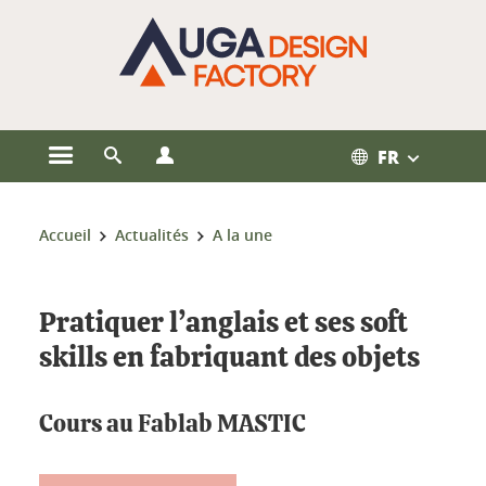
Gestion des cookies
FR
Ouvrir le menu principal
Ouvrir le moteur de recherche
Ouvrir le menu Profils
Vous êtes ici :
Accueil
Actualités
A la une
Pratiquer l’anglais et ses soft
skills en fabriquant des objets
Cours au Fablab MASTIC