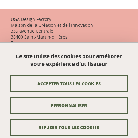
UGA Design Factory
Maison de la Création et de l'Innovation
339 avenue Centrale
38400 Saint-Martin-d'Hères
France
+33 (0)4 57 04 10 55
Ce site utilise des cookies pour améliorer
designfactory-contact@univ-grenoble-alpes.fr
votre expérience d'utilisateur
Nos actualités
ACCEPTER TOUS LES COOKIES
Contact
PERSONNALISER
Venir à UGA Design Factory
Crédits
REFUSER TOUS LES COOKIES
Mentions légales