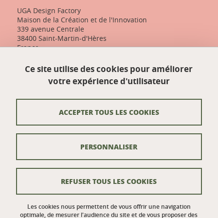
UGA Design Factory
Maison de la Création et de l'Innovation
339 avenue Centrale
38400 Saint-Martin-d'Hères
France
+33 (0)4 57 04 10 55
Ce site utilise des cookies pour améliorer
designfactory-contact@univ-grenoble-alpes.fr
votre expérience d'utilisateur
Nos actualités
ACCEPTER TOUS LES COOKIES
Contact
PERSONNALISER
Venir à UGA Design Factory
Crédits
REFUSER TOUS LES COOKIES
Mentions légales
Données personnelles
Les cookies nous permettent de vous offrir une navigation
optimale, de mesurer l'audience du site et de vous proposer des