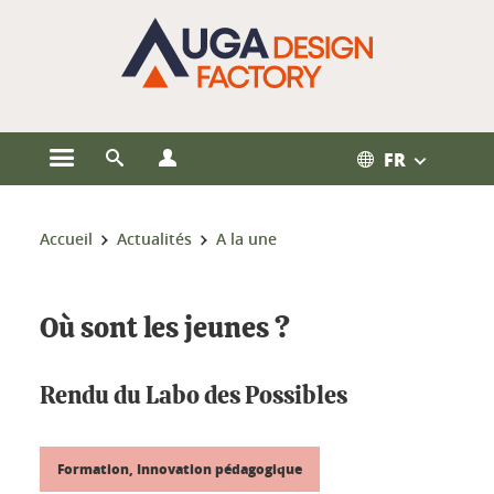
Gestion des cookies
FR
Ouvrir le menu principal
Ouvrir le moteur de recherche
Ouvrir le menu Profils
Vous êtes ici :
Accueil
Actualités
A la une
Où sont les jeunes ?
Rendu du Labo des Possibles
Formation, Innovation pédagogique