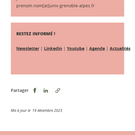
prenom.nom[at]univ-grenoble-alpes.fr
RESTEZ INFORMÉ !
Newsletter
|
Linkedin
|
Youtube
|
Agenda
|
Actualités
Partager sur Facebook
Partager sur LinkedIn
Partager
Mis à jour le 19 décembre 2025