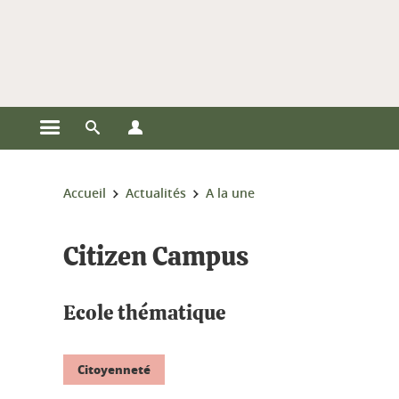
Gestion des cookies
Ouvrir le menu principal
Ouvrir le moteur de recherche
Ouvrir le menu Profils
Vous êtes ici :
Accueil
Actualités
A la une
Citizen Campus
Ecole thématique
Citoyenneté