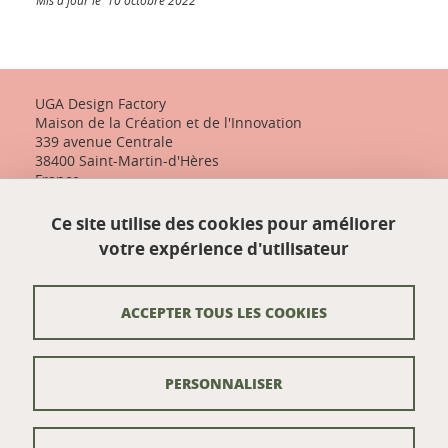
Mis à jour le 10 octobre 2022
UGA Design Factory
Maison de la Création et de l'Innovation
339 avenue Centrale
38400 Saint-Martin-d'Hères
France
+33 (0)4 57 04 10 55
Ce site utilise des cookies pour améliorer
designfactory-contact@univ-grenoble-alpes.fr
votre expérience d'utilisateur
Nos actualités
ACCEPTER TOUS LES COOKIES
Contact
PERSONNALISER
Venir à UGA Design Factory
Crédits