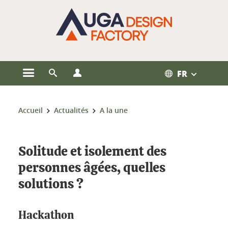
Gestion des cookies
FR
Ouvrir le menu principal
Ouvrir le moteur de recherche
Ouvrir le menu Profils
Vous êtes ici :
Accueil
Actualités
A la une
Solitude et isolement des
personnes âgées, quelles
solutions ?
Hackathon