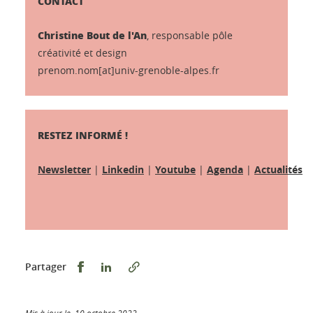
CONTACT
Christine Bout de l'An
, responsable pôle
créativité et design
prenom.nom[at]univ-grenoble-alpes.fr
RESTEZ INFORMÉ !
Newsletter
|
Linkedin
|
Youtube
|
Agenda
|
Actualités
Partager sur Facebook
Partager sur LinkedIn
Partager