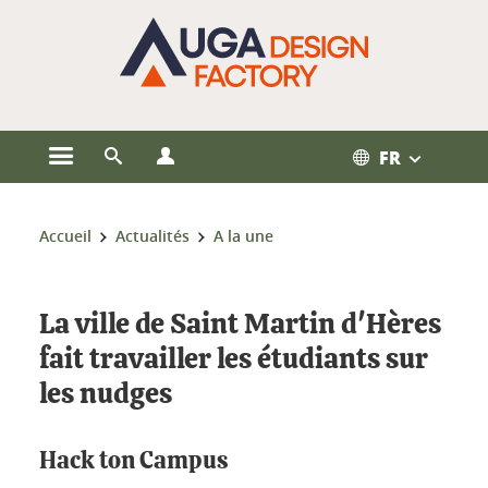
Gestion des cookies
FR
Ouvrir le menu principal
Ouvrir le moteur de recherche
Ouvrir le menu Profils
Vous êtes ici :
Accueil
Actualités
A la une
La ville de Saint Martin d'Hères
fait travailler les étudiants sur
les nudges
Hack ton Campus