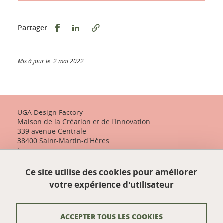
Partager sur Facebook
Partager sur LinkedIn
Partager
Mis à jour le 2 mai 2022
UGA Design Factory
Maison de la Création et de l'Innovation
339 avenue Centrale
38400 Saint-Martin-d'Hères
France
+33 (0)4 57 04 10 55
Ce site utilise des cookies pour améliorer
designfactory-contact@univ-grenoble-alpes.fr
votre expérience d'utilisateur
Nos actualités
ACCEPTER TOUS LES COOKIES