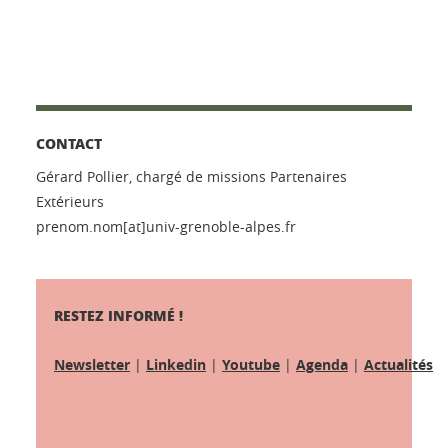
CONTACT
Gérard Pollier, chargé de missions Partenaires
Extérieurs
prenom.nom[at]univ-grenoble-alpes.fr
RESTEZ INFORMÉ !
Newsletter
|
Linkedin
|
Youtube
|
Agenda
|
Actualités