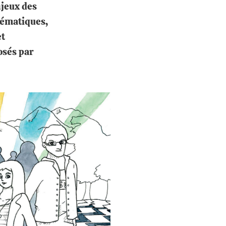
njeux des
thématiques,
et
osés par