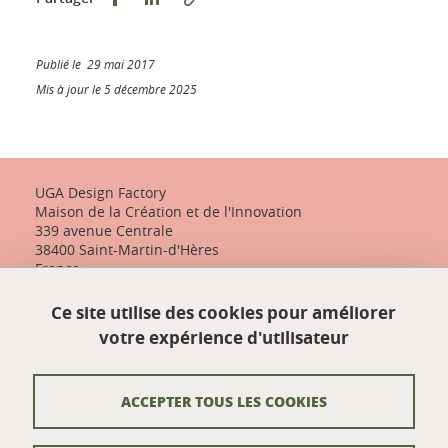
Publié le 29 mai 2017
Mis à jour le 5 décembre 2025
UGA Design Factory
Maison de la Création et de l'Innovation
339 avenue Centrale
38400 Saint-Martin-d'Hères
France
+33 (0)4 57 04 10 55
Ce site utilise des cookies pour améliorer
designfactory-contact@univ-grenoble-alpes.fr
votre expérience d'utilisateur
Nos actualités
ACCEPTER TOUS LES COOKIES
Contact