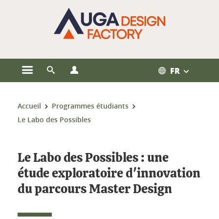
Gestion des cookies
FR
Ouvrir le menu principal
Ouvrir le moteur de recherche
Ouvrir le menu Profils
Vous êtes ici :
Accueil
Programmes étudiants
Le Labo des Possibles
Le Labo des Possibles : une
étude exploratoire d'innovation
du parcours Master Design