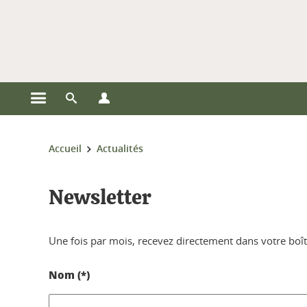
Gestion des cookies
Ouvrir le menu principal
Ouvrir le moteur de recherche
Ouvrir le menu Profils
Vous êtes ici :
Accueil
Actualités
Newsletter
Une fois par mois, recevez directement dans votre boît
Nom (*)